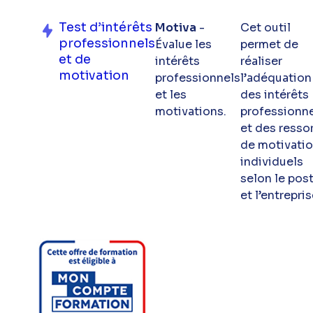
Test d’intérêts
Motiva
-
Cet outil
professionnels
Évalue les
permet de
et de
intérêts
réaliser
motivation
professionnels
l’adéquation
et les
des intérêts
motivations.
professionn
et des resso
de motivati
individuels
selon le pos
et l’entrepris