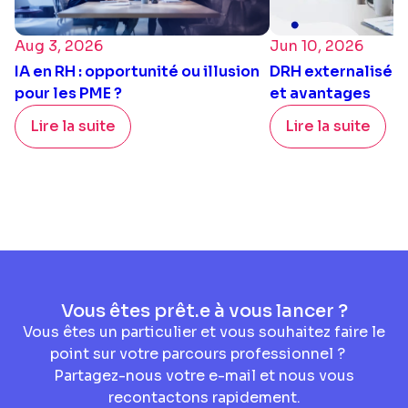
Aug 3, 2026
Jun 10, 2026
IA en RH : opportunité ou illusion
DRH externalisé : 
pour les PME ?
et avantages
Lire la suite
Lire la suite
Vous êtes prêt.e à vous lancer ?
Vous êtes un particulier et vous souhaitez faire le
point sur votre parcours professionnel ?
Partagez-nous votre e-mail et nous vous
recontactons rapidement.