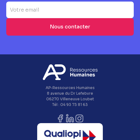
AP-Ressources Humaines
8 avenue du Dr Lefebvre
06270 Villeneuve Loubet
Tél : 04 93 73 81 63